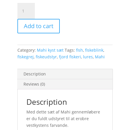
Mahi
kyst
sæt
Add to cart
1
quantity
Category:
Mahi kyst sæt
Tags:
fish
,
fiskeblink
,
fiskegrej
,
fiskeudstyr
,
fjord fiskeri
,
lures
,
Mahi
Description
Reviews (0)
Description
Med dette sæt af Mahi gennemløbere
er du fuldt udstyret til at erobre
vestkystens farvande.