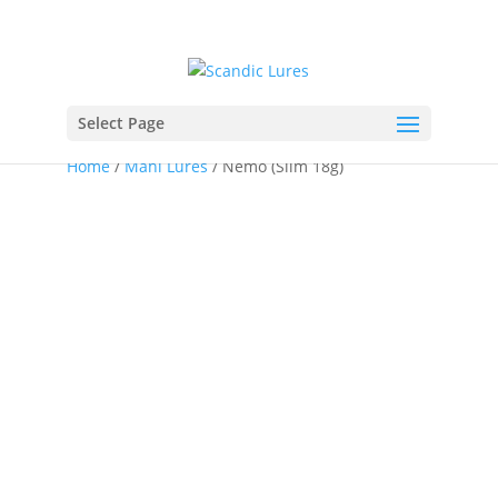
Select Page
Home
/
Mahi Lures
/ Nemo (Slim 18g)