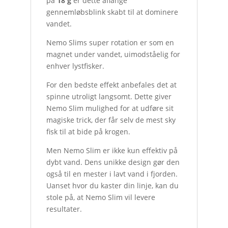
på
18 g
er dette aflange
gennemløbsblink skabt til at dominere
vandet.
Nemo Slims super rotation er som en
magnet under vandet, uimodståelig for
enhver lystfisker.
For den bedste effekt anbefales det at
spinne utroligt langsomt. Dette giver
Nemo Slim mulighed for at udføre sit
magiske trick, der får selv de mest sky
fisk til at bide på krogen.
Men Nemo Slim er ikke kun effektiv på
dybt vand. Dens unikke design gør den
også til en mester i lavt vand i fjorden.
Uanset hvor du kaster din linje, kan du
stole på, at Nemo Slim vil levere
resultater.