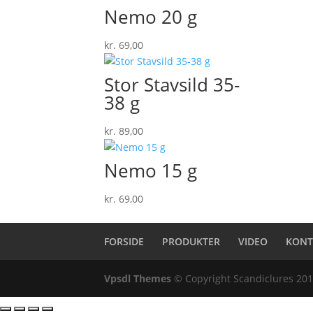
Nemo 20 g
kr.
69,00
Stor Stavsild 35-
38 g
kr.
89,00
Nemo 15 g
kr.
69,00
FORSIDE
PRODUKTER
VIDEO
KONT
Vpsdl Themes
© Copyright Scandiclures 20