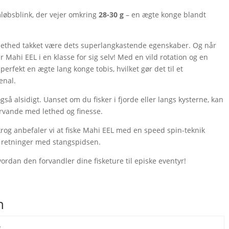
løbsblink, der vejer omkring
28-30 g
– en ægte konge blandt
 lethed takket være dets superlangkastende egenskaber. Og når
er Mahi EEL i en klasse for sig selv! Med en vild rotation og en
 perfekt en ægte lang konge tobis, hvilket gør det til et
enal.
også alsidigt. Uanset om du fisker i fjorde eller langs kysterne, kan
arvande med lethed og finesse.
n krog anbefaler vi at fiske Mahi EEL med en speed spin-teknik
 retninger med stangspidsen.
vordan den forvandler dine fisketure til episke eventyr!
n
g