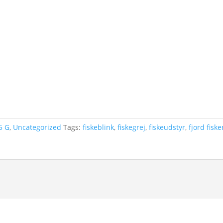
5 G
,
Uncategorized
Tags:
fiskeblink
,
fiskegrej
,
fiskeudstyr
,
fjord fiske