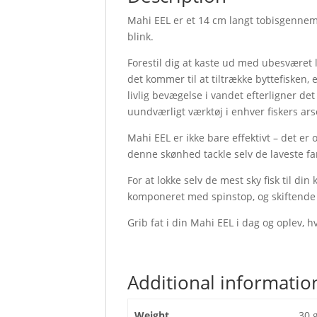
Mahi EEL er et 14 cm langt tobisgennem
blink.
Forestil dig at kaste ud med ubesværet
det kommer til at tiltrække byttefisken, 
livlig bevægelse i vandet efterligner det
uundværligt værktøj i enhver fiskers ars
Mahi EEL er ikke bare effektivt – det er 
denne skønhed tackle selv de laveste f
For at lokke selv de mest sky fisk til di
komponeret med spinstop, og skiftende
Grib fat i din Mahi EEL i dag og oplev, h
Additional informatio
Weight
30 