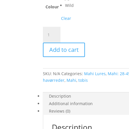
Wild
Colour
Clear
Mahi
-
EEL
Add to cart
30G
quantity
SKU:
N/A
Categories:
Mahi Lures
,
Mahi: 28-4
havørreder
,
Mahi
,
tobis
Description
Additional information
Reviews (0)
Description