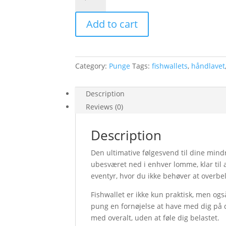
-
Small
Add to cart
-
Army
Green
quantity
Category:
Punge
Tags:
fishwallets
,
håndlavet
Description
Reviews (0)
Description
Den ultimative følgesvend til dine mind
ubesværet ned i enhver lomme, klar til a
eventyr, hvor du ikke behøver at overbe
Fishwallet er ikke kun praktisk, men ogs
pung en fornøjelse at have med dig på 
med overalt, uden at føle dig belastet.