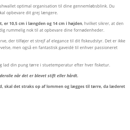
ishwallet optimal organisation til dine gennemløbsblink. Du
kal opbevare dit grej længere.
t, er 10,5 cm i længden og 14 cm i højden
, hvilket sikrer, at den
dig rummelig nok til at opbevare dine fornødenheder.
ve, der tilføjer et strejf af elegance til dit fiskeudstyr. Det er ikke
plevelse, men også en fantastisk gaveidé til enhver passioneret
og lad din pung tørre i stuetemperatur efter hver fisketur.
rolie når det er blevet stift eller hårdt.
, skal det straks op af lommen og lægges til tørre, da læderet