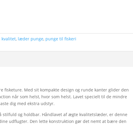
,
kvalitet
,
læder punge
,
punge til fiskeri
re fisketure. Med sit kompakte design og runde kanter glider den
ction når som helst, hvor som helst. Lavet specielt til de mindre
laste dig med ekstra udstyr.
å stilfuld og holdbar. Håndlavet af ægte kvalitetslæder, er denne
dine udflugter. Den lette konstruktion gør det nemt at bære den