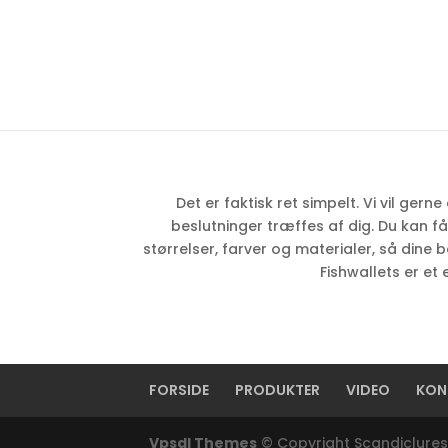
Det er faktisk ret simpelt. Vi vil ger
beslutninger træffes af dig. Du kan f
størrelser, farver og materialer, så dine 
Fishwallets er e
FORSIDE
PRODUKTER
VIDEO
KON
Vpsdl Themes
© Copyright Scandiclure