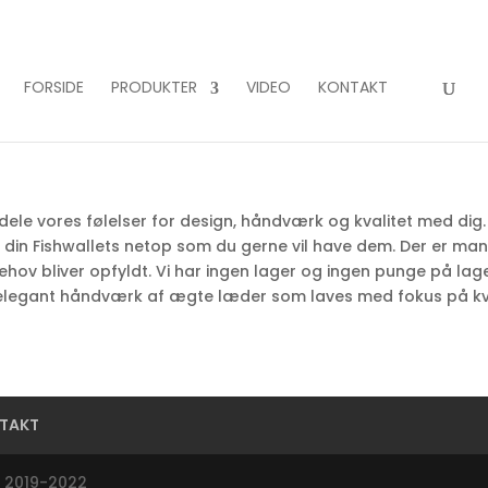
FORSIDE
PRODUKTER
VIDEO
KONTAKT
ne dele vores følelser for design, håndværk og kvalitet med di
å din Fishwallets netop som du gerne vil have dem. Der er m
behov bliver opfyldt. Vi har ingen lager og ingen punge på lage
t elegant håndværk af ægte læder som laves med fokus på kva
TAKT
s 2019-2022